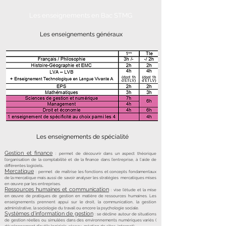
Les enseignements en Bac STMG
Les enseignements généraux
Les enseignements de spécialité
Gestion et finance
:
permet de découvrir dans un aspect théorique
l’organisation de la comptabilité et de la finance dans l’entreprise, à l’aide de
.
différentes logiciels
Mercatique
:
permet de maîtrise les fonctions et concepts fondamentaux
de la mercatique mais aussi de savoir analyser les stratégies mercatiques mises
en œuvre par les entreprises.
Ressources humaines et communication
: vise l’étude et la mise
en œuvre de pratiques de gestion en matière de ressources humaines. Les
enseignements prennent appui sur le droit, la communication, la gestion
administrative, la sociologie du travail ou encore la psychologie sociale.
Systèmes d’information de gestion
: se décline autour de situations
de gestion réelles ou simulées dans des environnements numériques variés (