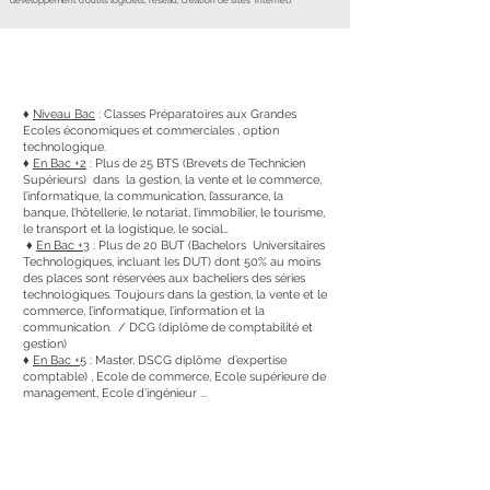
développement d’outils logiciels, réseau, création de sites internet).
Les débouchés
♦
Niveau Bac
: Classes Préparatoires aux Grandes
Ecoles économiques et commerciales , option
technologique.
♦
En Bac +2
: Plus de 25 BTS (Brevets de Technicien
Supérieurs) dans la gestion, la vente et le commerce,
l’informatique, la communication, l’assurance, la
banque, l’hôtellerie, le notariat, l’immobilier, le tourisme,
le transport et la logistique, le social…
♦
En Bac +3
: Plus de 20 BUT (Bachelors Universitaires
Technologiques, incluant les DUT) dont 50% au moins
des places sont réservées aux bacheliers des séries
technologiques. Toujours dans la gestion, la vente et le
commerce, l’informatique, l’information et la
communication. / DCG (diplôme de comptabilité et
gestion)
♦
En Bac +5
: Master, DSCG diplôme d’expertise
comptable) , Ecole de commerce, Ecole supérieure de
management, Ecole d’ingénieur ...
Une section ouverte sur le monde de
l'entreprise et l'international